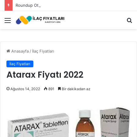
Roundup Ot İlacı Fiyatı 2023
Menü
A
y
...
Anasayfa
/
İlaç Fiyatları
İlaç Fiyatları
Atarax Fiyatı 2022
Ağustos 14, 2022
891
Bir dakikadan az