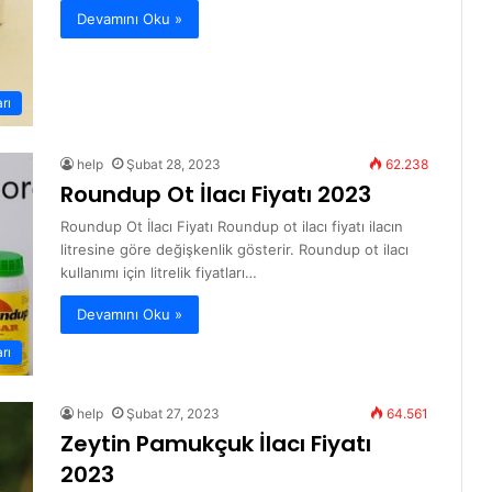
Devamını Oku »
arı
help
Şubat 28, 2023
62.238
Roundup Ot İlacı Fiyatı 2023
Roundup Ot İlacı Fiyatı Roundup ot ilacı fiyatı ilacın
litresine göre değişkenlik gösterir. Roundup ot ilacı
kullanımı için litrelik fiyatları…
Devamını Oku »
arı
help
Şubat 27, 2023
64.561
Zeytin Pamukçuk İlacı Fiyatı
2023