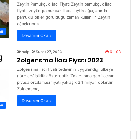
Zeytin Pamukçuk İlacı Fiyatı Zeytin pamukçuk ilacı
fiyatı, zeytin pamukçuk ilacı, zeytin ağaçlarında
pamuklu bitler görüldüğü zaman kullanılır. Zeytin
ağaçlarında…
arı
Devamını Oku »
help
Şubat 27, 2023
61.103
Zolgensma İlacı Fiyatı 2023
Zolgensma ilacı fiyatı tedavinin uygulandığı ülkeye
göre değişiklik gösterebilir. Zolgensma gen ilacının
piyasa ortalaması fiyatı yaklaşık 2.1 milyon dolardır.
Zolgensma,…
Devamını Oku »
arı