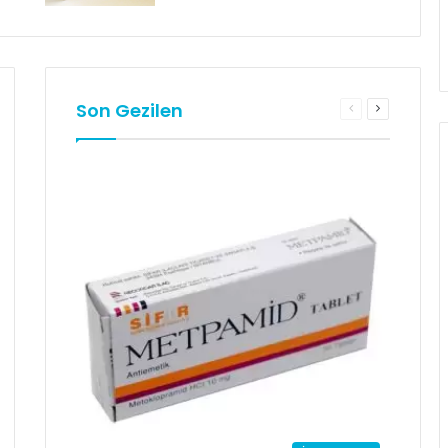
Son Gezilen
aki
Önceki
Sonraki
a
sayfa
sayfa