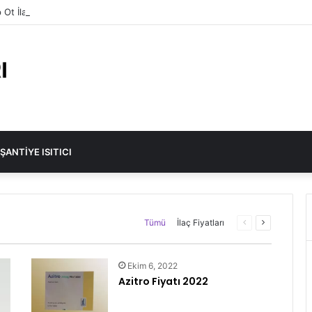
Ot İlacı Fiyatı 2023
ŞANTIYE ISITICI
Önceki
Sonraki
Tümü
İlaç Fiyatları
sayfa
sayfa
Ekim 6, 2022
Azitro Fiyatı 2022