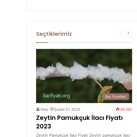
Seçtiklerimiz
Önceki
Sonr
sayfa
sayf
İlaç Fiyatları
help
Şubat 27, 2023
64.561
Zeytin Pamukçuk İlacı Fiyatı
2023
Zeytin Pamukçuk İlacı Fiyatı Zeytin pamukçuk ilacı