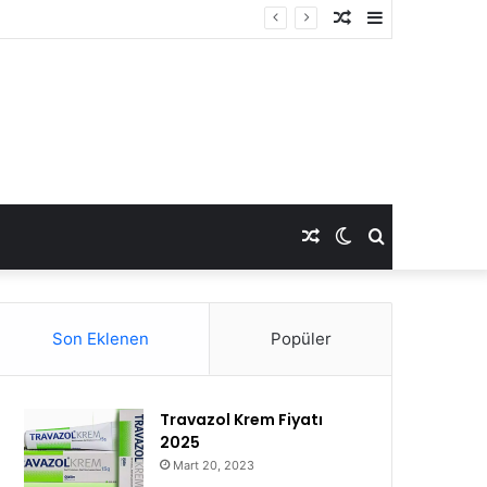
Rastgele
Kenar
Makale
Bölmesi
Rastgele
Dış
Arama
Makale
görünümü
yap
Son Eklenen
Popüler
değiştir
...
Travazol Krem Fiyatı
2025
Mart 20, 2023