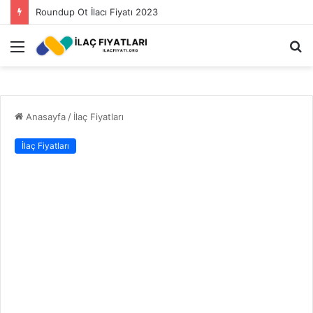
Roundup Ot İlacı Fiyatı 2023
Menü
A
y
...
Anasayfa
/
İlaç Fiyatları
İlaç Fiyatları