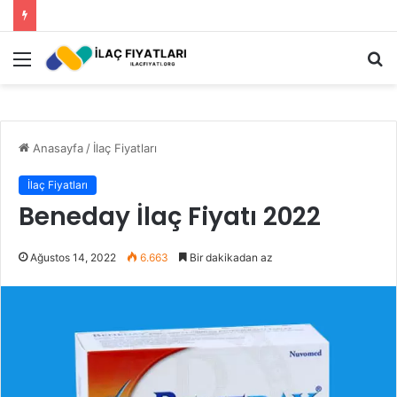
Roundup Ot İlacı Fiyatı 2023
Menü
A
y
...
Anasayfa
/
İlaç Fiyatları
İlaç Fiyatları
Beneday İlaç Fiyatı 2022
Ağustos 14, 2022
6.663
Bir dakikadan az