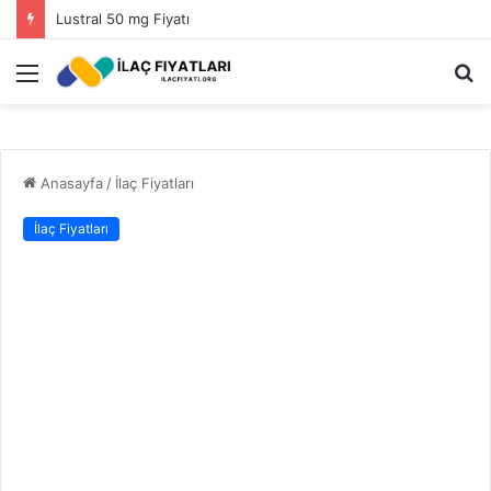
Lustral 50 mg Fiyatı
Menü
A
y
...
Anasayfa
/
İlaç Fiyatları
İlaç Fiyatları