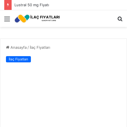
Lustral 50 mg Fiyatı
Menü
A
y
...
Anasayfa
/
İlaç Fiyatları
İlaç Fiyatları