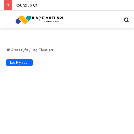
Roundup Ot İlacı Fiyatı 2023
Menü
A
y
...
Anasayfa
/
İlaç Fiyatları
İlaç Fiyatları