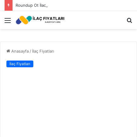
Roundup Ot İlacı Fiyatı 2023
Menü
A
y
...
Anasayfa
/
İlaç Fiyatları
İlaç Fiyatları