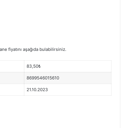
ne fiyatını aşağıda bulabilirsiniz.
83,50₺
8699546015610
21.10.2023