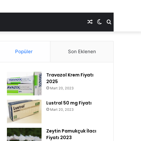
Rastgele
Dış
Arama
Makale
görünümü
yap
Popüler
Son Eklenen
değiştir
...
Travazol Krem Fiyatı
2025
Mart 20, 2023
Lustral 50 mg Fiyatı
Mart 20, 2023
Zeytin Pamukçuk İlacı
Fiyatı 2023