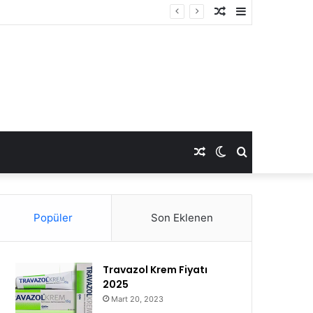
Rastgele
Kenar
Makale
Bölmesi
Rastgele
Dış
Arama
Makale
görünümü
yap
Popüler
Son Eklenen
değiştir
...
Travazol Krem Fiyatı
2025
Mart 20, 2023