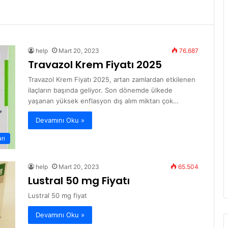
help
Mart 20, 2023
76.687
Travazol Krem Fiyatı 2025
Travazol Krem Fiyatı 2025, artan zamlardan etkilenen
ilaçların başında geliyor. Son dönemde ülkede
yaşanan yüksek enflasyon dış alım miktarı çok…
Devamını Oku »
arı
help
Mart 20, 2023
65.504
Lustral 50 mg Fiyatı
Lustral 50 mg fiyat
Devamını Oku »