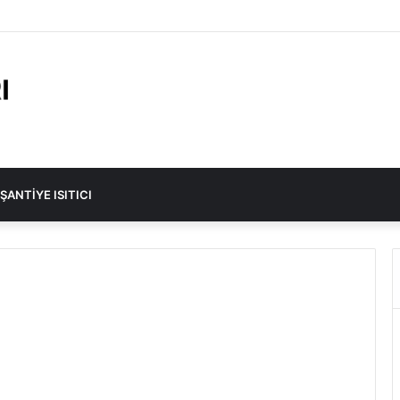
lacı Fiyatı 2023
ŞANTIYE ISITICI