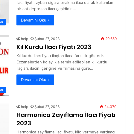
ilacı fiyatı, zyban sigara bırakma ilacı olarak kullanılan
bir antidepresan ilacı çeşididir.…
Devamını Oku »
arı
help
Şubat 27, 2023
29.659
Kıl Kurdu İlacı Fiyatı 2023
Kıl kurdu ilacı fiyatı ilaçtan ilaca farklılık gösterir.
Eczanelerden kolaylıkla temin edilebilen kıl kurdu
ilaçları, ilacın içeriğine ve firmasına göre…
Devamını Oku »
arı
help
Şubat 27, 2023
24.370
Harmonica Zayıflama İlacı Fiyatı
2023
Harmonica zayıflama ilacı fiyatı, kilo vermeye yardımcı