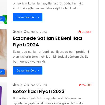
olmak için kullanılan zayıflama ürünüdür. İlaç, kilo
kontrolü sağlamak ve daha sağlıklı olabilmek…
Devamını Oku »
arı
help
Şubat 27, 2023
32.454
Eczanede Satılan Et Beni İlacı
Fiyatı 2024
Eczanede satılan et beni ilacı fiyatı, et beni problemi
olan kişilerin tercih ettikleri bir tedavi yöntemidir. Et
beni genetik yatkınlığı…
Devamını Oku »
arı
help
Şubat 27, 2023
24.889
Botox İlacı Fiyatı 2023
Botox ilacı fiyatı Botox uygulanacak bölgeye ve
uygulama yaptırılacak olan kliniğe göre değişiklik