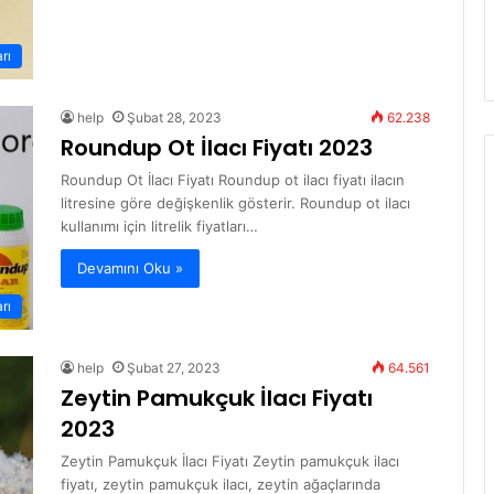
arı
help
Şubat 28, 2023
62.238
Roundup Ot İlacı Fiyatı 2023
Roundup Ot İlacı Fiyatı Roundup ot ilacı fiyatı ilacın
litresine göre değişkenlik gösterir. Roundup ot ilacı
kullanımı için litrelik fiyatları…
Devamını Oku »
arı
help
Şubat 27, 2023
64.561
Zeytin Pamukçuk İlacı Fiyatı
2023
Zeytin Pamukçuk İlacı Fiyatı Zeytin pamukçuk ilacı
fiyatı, zeytin pamukçuk ilacı, zeytin ağaçlarında