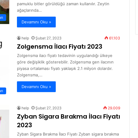
pamuklu bitler görüldüğü zaman kullanılır. Zeytin
ağaçlarında…
arı
Devamını Oku »
help
Şubat 27, 2023
61.103
Zolgensma İlacı Fiyatı 2023
Zolgensma ilacı fiyatı tedavinin uygulandığı ülkeye
göre değişiklik gösterebilir. Zolgensma gen ilacının
piyasa ortalaması fiyatı yaklaşık 2.1 milyon dolardır.
Zolgensma,…
Devamını Oku »
arı
help
Şubat 27, 2023
29.009
Zyban Sigara Bırakma İlacı Fiyatı
2023
Zyban Sigara Bırakma İlacı Fiyatı Zyban sigara bırakma