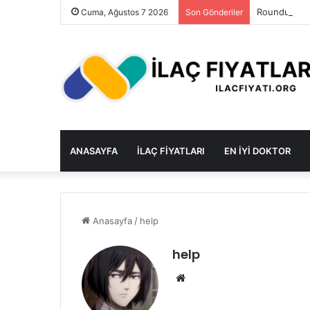
Roundup Ot İ
Cuma, Ağustos 7 2026
Son Gönderiler
ANASAYFA
İLAÇ FIYATLARI
EN IYI DOKTOR
Anasayfa
/
help
help
Web
sitesi