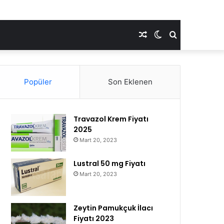
Rastgele
Dış
Arama
Makale
görünümü
yap
Popüler
Son Eklenen
değiştir
...
Travazol Krem Fiyatı
2025
Mart 20, 2023
Lustral 50 mg Fiyatı
Mart 20, 2023
Zeytin Pamukçuk İlacı
Fiyatı 2023