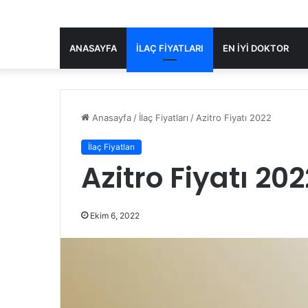
ANASAYFA
İLAÇ FIYATLARI
EN IYI DOKTOR
Anasayfa
/
İlaç Fiyatları
/
Azitro Fiyatı 2022
İlaç Fiyatları
Azitro Fiyatı 202
Ekim 6, 2022