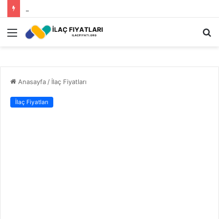
Roundup Ot İlacı Fiyatı 2023
Menü
A
y
...
Anasayfa
/
İlaç Fiyatları
İlaç Fiyatları