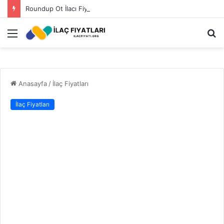
Roundup Ot İlacı Fiyatı 2023
Menü
A
y
...
Anasayfa
/
İlaç Fiyatları
İlaç Fiyatları