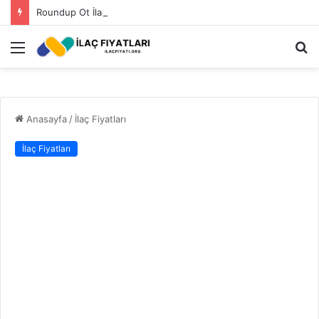
Roundup Ot İlacı Fiyatı 2023
Menü
A
y
...
Anasayfa
/
İlaç Fiyatları
İlaç Fiyatları