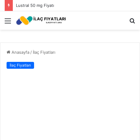
Lustral 50 mg Fiyatı
Menü
A
y
...
Anasayfa
/
İlaç Fiyatları
İlaç Fiyatları