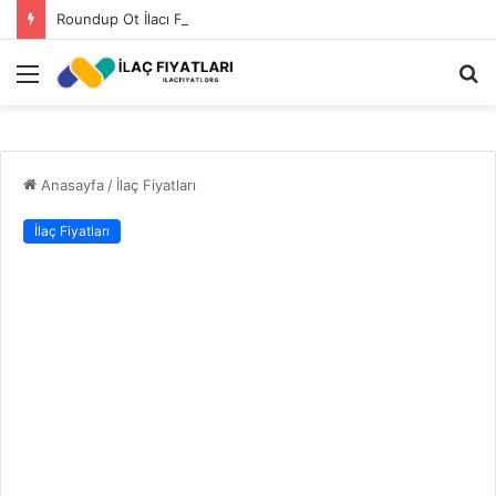
Roundup Ot İlacı Fiyatı 2023
Menü
A
y
...
Anasayfa
/
İlaç Fiyatları
İlaç Fiyatları