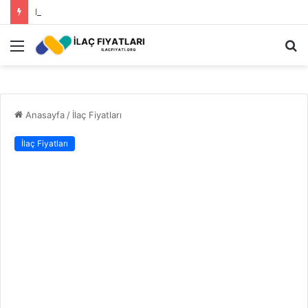
Roundup Ot İlacı Fiyatı 2023
Menü
A
y
...
Anasayfa
/
İlaç Fiyatları
İlaç Fiyatları