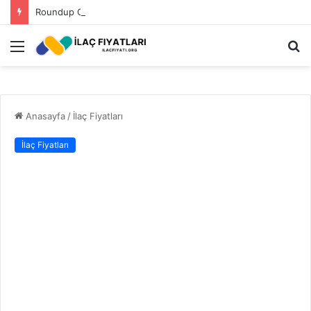
Roundup Ot İlacı Fiyatı 2023
Menü
A
y
...
Anasayfa
/
İlaç Fiyatları
İlaç Fiyatları