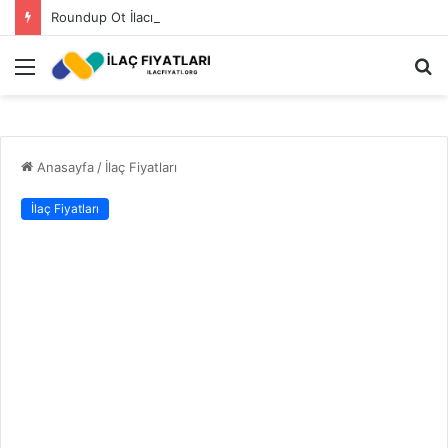
Roundup Ot İlacı Fiyatı 2023
Menü
A
y
...
Anasayfa
/
İlaç Fiyatları
İlaç Fiyatları