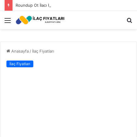
Roundup Ot İlacı Fiyatı 2023
Menü
A
y
...
Anasayfa
/
İlaç Fiyatları
İlaç Fiyatları