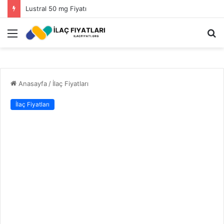
Lustral 50 mg Fiyatı
Menü
A
y
...
Anasayfa
/
İlaç Fiyatları
İlaç Fiyatları