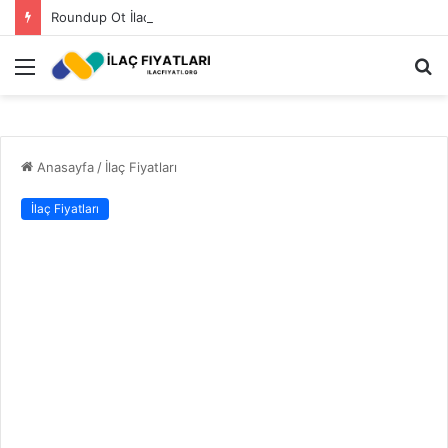
Roundup Ot İlacı Fiyatı 2023
Menü
A
y
...
Anasayfa
/
İlaç Fiyatları
İlaç Fiyatları